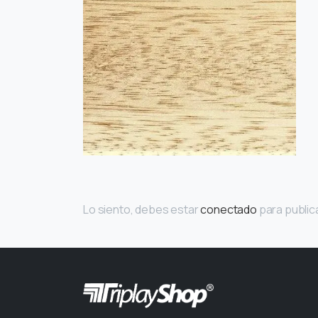
Lo siento, debes estar
conectado
para public