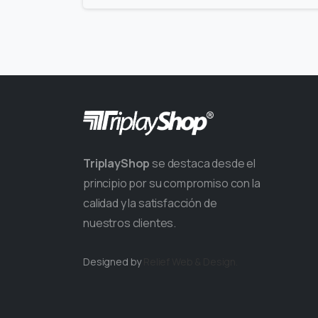
TriplayShop
se destaca desde el
principio por su compromiso con la
calidad y la satisfacción de
nuestros clientes.
Designed by
Relief
Web & Design.