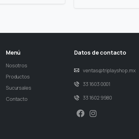
Menú
Datos
de
contacto
Nosotros
ventas@triplayshop.mx
Productos
33 1603 0001
Sucursales
33 1602 9980
Contacto