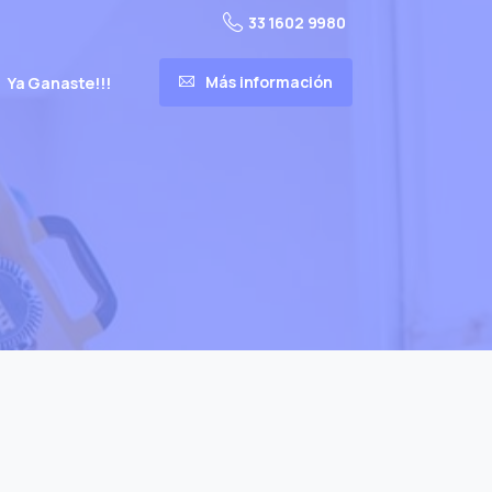
33 1602 9980
Más información
Ya Ganaste!!!