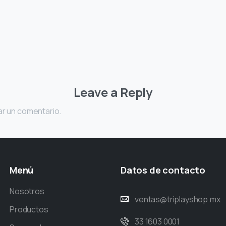
Leave a Reply
ar un comentario.
Menú
Datos
de
contacto
Nosotros
ventas@triplayshop.mx
Productos
33 1603 0001