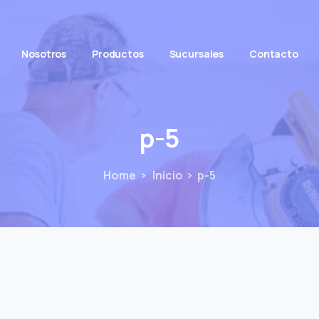
Nosotros
Productos
Sucursales
Contacto
p-5
Home
Inicio
p-5