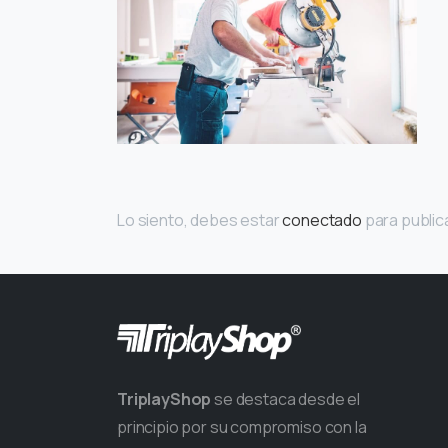
Lo siento, debes estar
conectado
para public
TriplayShop
se destaca desde el
principio por su compromiso con la