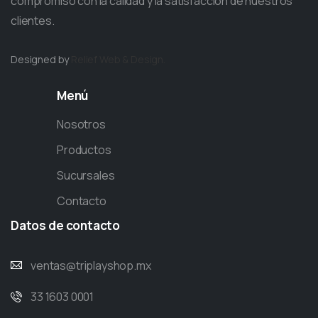
compromiso con la calidad y la satisfacción de nuestros
clientes.
Designed by
Relief
Web & Design.
Menú
Nosotros
Productos
Sucursales
Contacto
Datos
de
contacto
ventas@triplayshop.mx
33 1603 0001