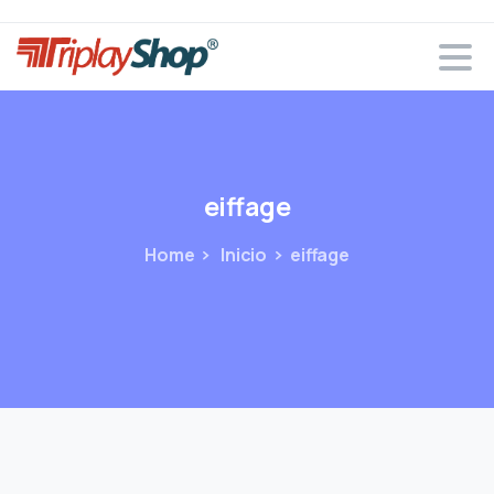
eiffage
Home
Inicio
eiffage