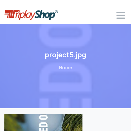
project5.jpg
Home