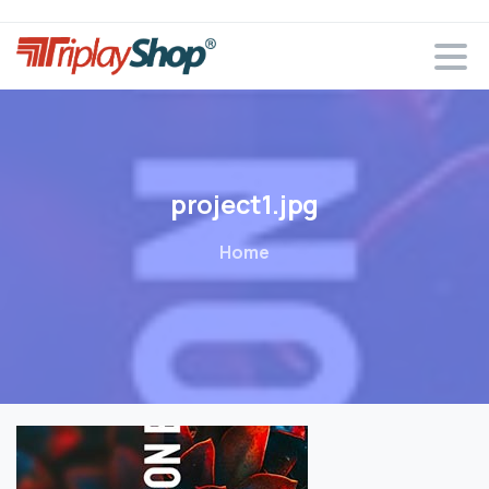
project1.jpg
Home