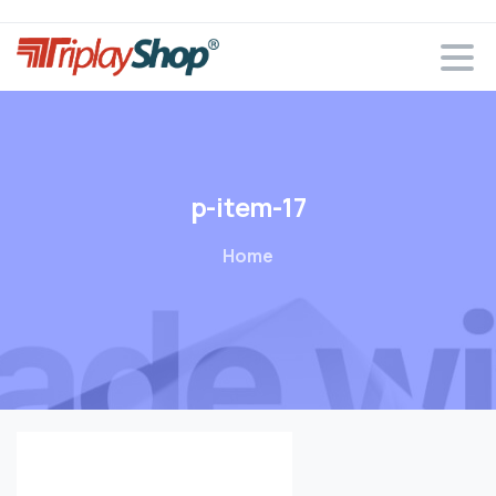
p-item-17
Home